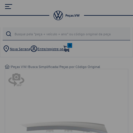
0
Nova Serrana
Entre/registre-se
/
Peças VW
/
Busca Simplificada
/
Peças por Código Original