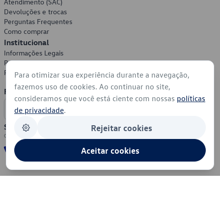
Atendimento (SAC)
Devoluções e trocas
Perguntas Frequentes
Como comprar
Institucional
Informações Legais
Política de Privacidade
Política de Cookies
Para otimizar sua experiência durante a navegação,
fazemos uso de cookies. Ao continuar no site,
Formas de Pagamento
consideramos que você está ciente com nossas
políticas
de privacidade
.
Segurança
Rejeitar cookies
Aceitar cookies
© 2026 - Volkswagen do Brasil - Todos os direitos reservados