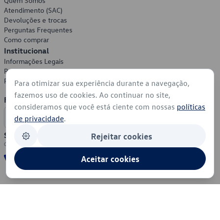
Quem Somos
Atendimento (SAC)
Devoluções e trocas
Perguntas Frequentes
Como comprar
Institucional
Informações Legais
Política de Privacidade
Política de Cookies
Para otimizar sua experiência durante a navegação,
fazemos uso de cookies. Ao continuar no site,
Formas de Pagamento
consideramos que você está ciente com nossas
políticas
de privacidade
.
Segurança
Rejeitar cookies
Aceitar cookies
© 2026 - Volkswagen do Brasil - Todos os direitos reservados