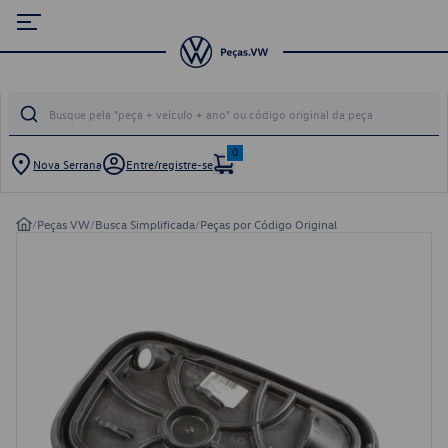
0
Nova Serrana
Entre/registre-se
/
Peças VW
/
Busca Simplificada
/
Peças por Código Original