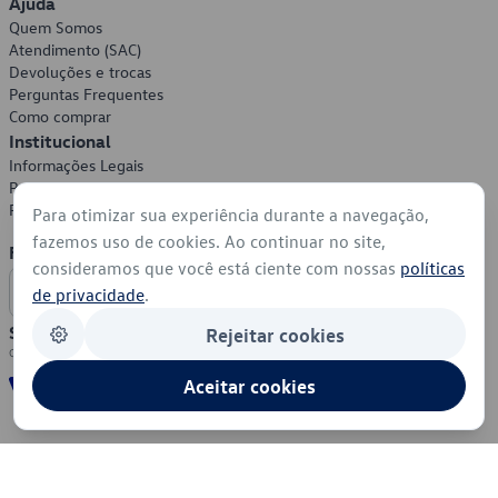
Ajuda
Quem Somos
Atendimento (SAC)
Devoluções e trocas
Perguntas Frequentes
Como comprar
Institucional
Informações Legais
Política de Privacidade
Política de Cookies
Para otimizar sua experiência durante a navegação,
fazemos uso de cookies. Ao continuar no site,
Formas de Pagamento
consideramos que você está ciente com nossas
políticas
de privacidade
.
Segurança
Rejeitar cookies
Aceitar cookies
© 2026 - Volkswagen do Brasil - Todos os direitos reservados