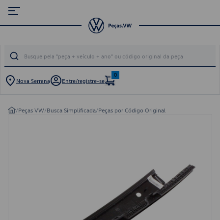
0
Nova Serrana
Entre/registre-se
/
Peças VW
/
Busca Simplificada
/
Peças por Código Original