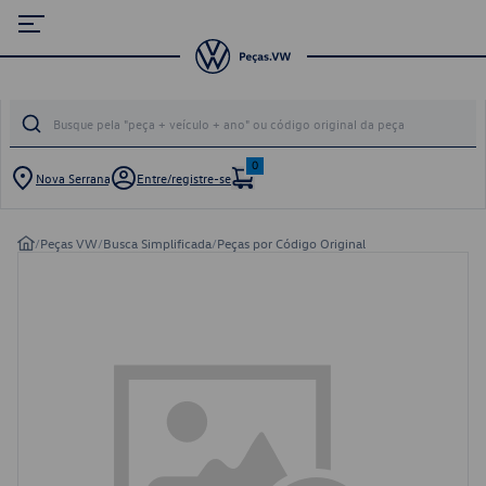
0
Nova Serrana
Entre/registre-se
/
Peças VW
/
Busca Simplificada
/
Peças por Código Original