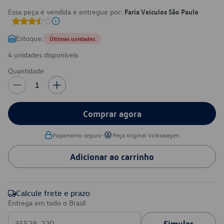
Essa peça é vendida e entregue por:
Faria Veículos São Paulo
Estoque:
Últimas unidades
4 unidades disponíveis
Quantidade
1
Comprar agora
•
Pagamento seguro
Peça original Volkswagen
Adicionar ao carrinho
Calcule frete e prazo
Entrega em todo o Brasil
Simular