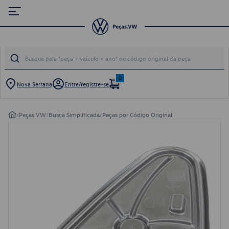
0
Nova Serrana
Entre/registre-se
/
Peças VW
/
Busca Simplificada
/
Peças por Código Original