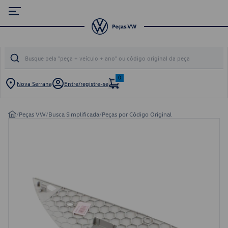
0
Nova Serrana
Entre/registre-se
/
Peças VW
/
Busca Simplificada
/
Peças por Código Original