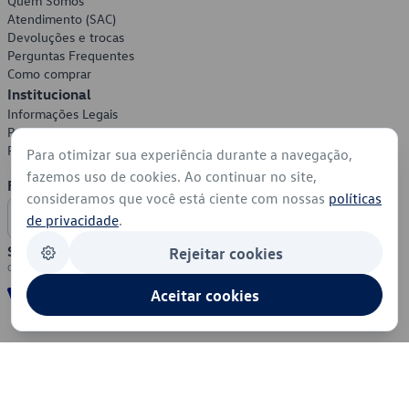
Quem Somos
Atendimento (SAC)
Devoluções e trocas
Perguntas Frequentes
Como comprar
Institucional
Informações Legais
Política de Privacidade
Política de Cookies
Para otimizar sua experiência durante a navegação,
fazemos uso de cookies. Ao continuar no site,
Formas de Pagamento
consideramos que você está ciente com nossas
políticas
de privacidade
.
Segurança
Rejeitar cookies
Aceitar cookies
© 2026 - Volkswagen do Brasil - Todos os direitos reservados