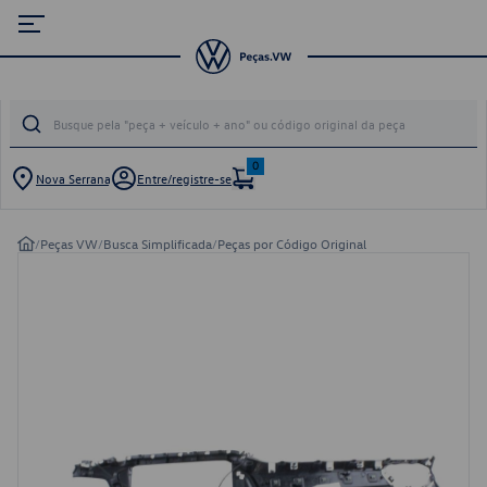
0
Nova Serrana
Entre/registre-se
/
Peças VW
/
Busca Simplificada
/
Peças por Código Original