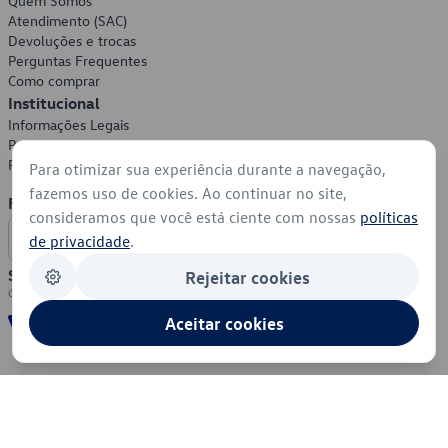
Quem Somos
Atendimento (SAC)
Devoluções e trocas
Perguntas Frequentes
Como comprar
Institucional
Informações Legais
Política de Privacidade
Política de Cookies
Para otimizar sua experiência durante a navegação,
fazemos uso de cookies. Ao continuar no site,
Formas de Pagamento
consideramos que você está ciente com nossas
políticas
de privacidade
.
Segurança
Rejeitar cookies
Aceitar cookies
© 2026 - Volkswagen do Brasil - Todos os direitos reservados