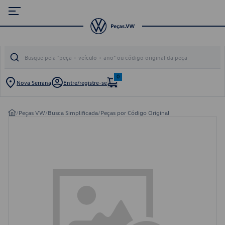
0
Nova Serrana
Entre/registre-se
/
Peças VW
/
Busca Simplificada
/
Peças por Código Original