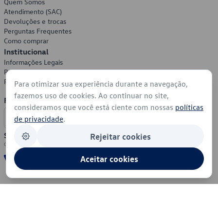
Quem Somos
Atendimento (SAC)
Devoluções e trocas
Perguntas Frequentes
Como comprar
Institucional
Informações Legais
Política de Privacidade
Política de Cookies
Para otimizar sua experiência durante a navegação,
fazemos uso de cookies. Ao continuar no site,
Formas de Pagamento
consideramos que você está ciente com nossas
políticas
de privacidade
.
Segurança
Rejeitar cookies
Aceitar cookies
© 2026 - Volkswagen do Brasil - Todos os direitos reservados