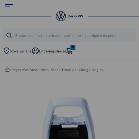
0
Nova Serrana
Entre/registre-se
/
Peças VW
/
Busca Simplificada
/
Peças por Código Original