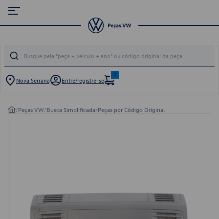
0
Nova Serrana
Entre/registre-se
/
Peças VW
/
Busca Simplificada
/
Peças por Código Original