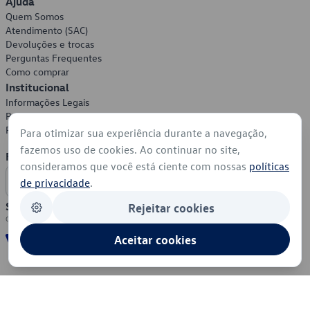
Ajuda
Quem Somos
Atendimento (SAC)
Devoluções e trocas
Perguntas Frequentes
Como comprar
Institucional
Informações Legais
Política de Privacidade
Política de Cookies
Para otimizar sua experiência durante a navegação,
fazemos uso de cookies. Ao continuar no site,
Formas de Pagamento
consideramos que você está ciente com nossas
políticas
de privacidade
.
Segurança
Rejeitar cookies
Aceitar cookies
© 2026 - Volkswagen do Brasil - Todos os direitos reservados