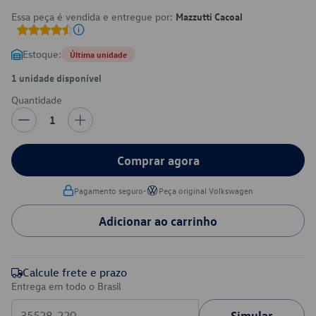
Essa peça é vendida e entregue por:
Mazzutti Cacoal
Estoque:
Última unidade
1 unidade disponível
Quantidade
1
Comprar agora
•
Pagamento seguro
Peça original Volkswagen
Adicionar ao carrinho
Calcule frete e prazo
Entrega em todo o Brasil
Simular