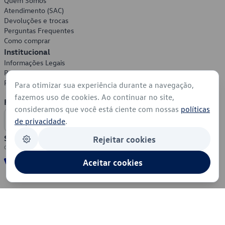
Quem Somos
Atendimento (SAC)
Devoluções e trocas
Perguntas Frequentes
Como comprar
Institucional
Informações Legais
Política de Privacidade
Política de Cookies
Para otimizar sua experiência durante a navegação,
fazemos uso de cookies. Ao continuar no site,
Formas de Pagamento
consideramos que você está ciente com nossas
políticas
de privacidade
.
Segurança
Rejeitar cookies
Aceitar cookies
© 2026 - Volkswagen do Brasil - Todos os direitos reservados