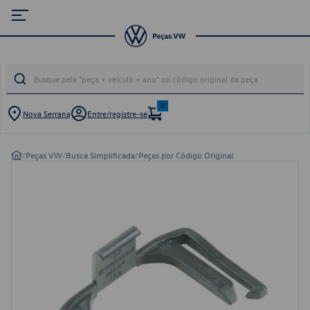
0
Nova Serrana
Entre/registre-se
/
Peças VW
/
Busca Simplificada
/
Peças por Código Original