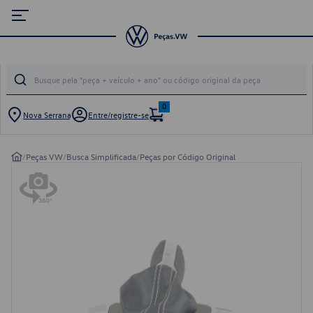
0
Nova Serrana
Entre/registre-se
/
Peças VW
/
Busca Simplificada
/
Peças por Código Original