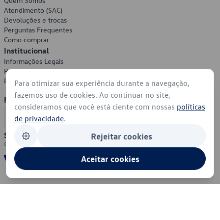
Quem Somos
Atendimento (SAC)
Devoluções e trocas
Perguntas Frequentes
Como comprar
Institucional
Informações Legais
Política de Privacidade
Política de Cookies
Para otimizar sua experiência durante a navegação,
fazemos uso de cookies. Ao continuar no site,
Formas de Pagamento
consideramos que você está ciente com nossas
políticas
de privacidade
.
Segurança
Rejeitar cookies
Aceitar cookies
© 2026 - Volkswagen do Brasil - Todos os direitos reservados