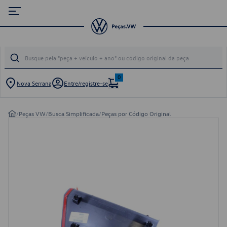
0
Nova Serrana
Entre/registre-se
/
Peças VW
/
Busca Simplificada
/
Peças por Código Original