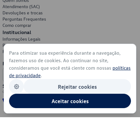
Quem Somos
Atendimento (SAC)
Devoluções e trocas
Perguntas Frequentes
Como comprar
Institucional
Informações Legais
Política de Privacidade
Política de Cookies
Para otimizar sua experiência durante a navegação,
fazemos uso de cookies. Ao continuar no site,
Formas de Pagamento
consideramos que você está ciente com nossas
políticas
de privacidade
.
Segurança
Rejeitar cookies
Aceitar cookies
© 2026 - Volkswagen do Brasil - Todos os direitos reservados