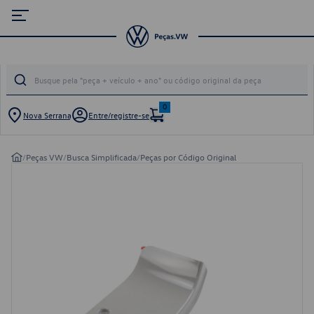
0
Nova Serrana
Entre/registre-se
/
Peças VW
/
Busca Simplificada
/
Peças por Código Original