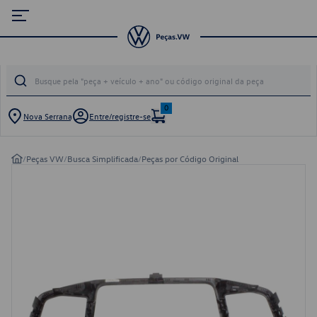
0
Nova Serrana
Entre/registre-se
/
Peças VW
/
Busca Simplificada
/
Peças por Código Original