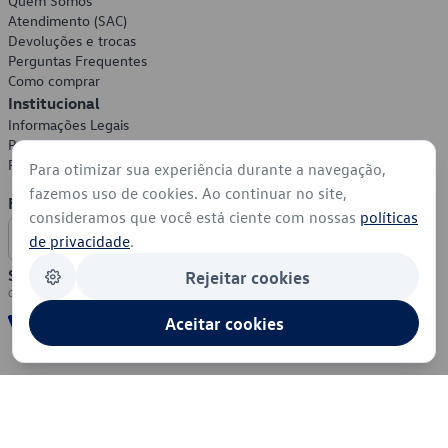
Quem Somos
Atendimento (SAC)
Devoluções e trocas
Perguntas Frequentes
Como comprar
Institucional
Informações Legais
Política de Privacidade
Política de Cookies
Para otimizar sua experiência durante a navegação,
fazemos uso de cookies. Ao continuar no site,
Formas de Pagamento
consideramos que você está ciente com nossas
políticas
de privacidade
.
Segurança
Rejeitar cookies
Aceitar cookies
© 2026 - Volkswagen do Brasil - Todos os direitos reservados