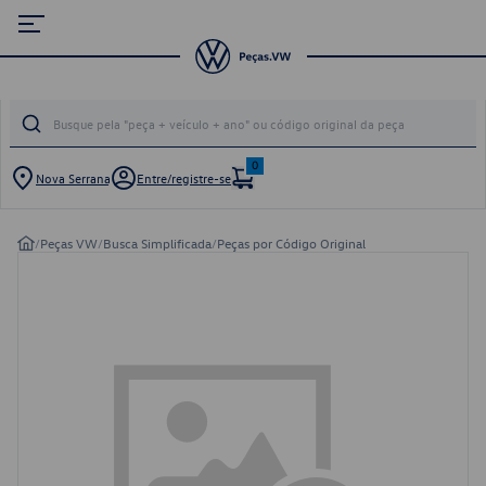
0
Nova Serrana
Entre/registre-se
/
Peças VW
/
Busca Simplificada
/
Peças por Código Original