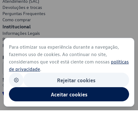
Atendimento (SAC)
Devoluções e trocas
Perguntas Frequentes
Como comprar
Institucional
Informações Legais
Política de Privacidade
Política de Cookies
Para otimizar sua experiência durante a navegação,
fazemos uso de cookies. Ao continuar no site,
Formas de Pagamento
consideramos que você está ciente com nossas
políticas
de privacidade
.
Segurança
Rejeitar cookies
Aceitar cookies
© 2026 - Volkswagen do Brasil - Todos os direitos reservados