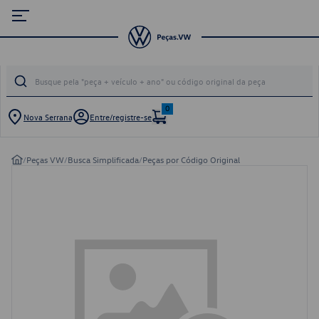
0
Nova Serrana
Entre/registre-se
/
Peças VW
/
Busca Simplificada
/
Peças por Código Original