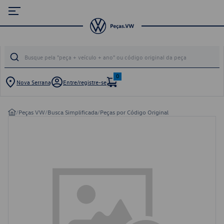
0
Nova Serrana
Entre/registre-se
/
Peças VW
/
Busca Simplificada
/
Peças por Código Original