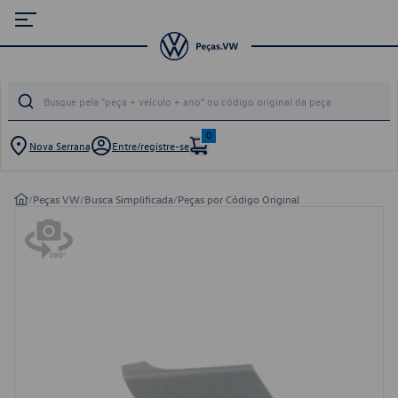
0
Nova Serrana
Entre/registre-se
/
Peças VW
/
Busca Simplificada
/
Peças por Código Original