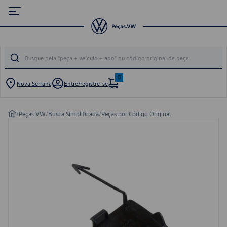
0
Nova Serrana
Entre/registre-se
/
Peças VW
/
Busca Simplificada
/
Peças por Código Original