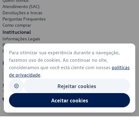
Quem Somos
Atendimento (SAC)
Devoluções e trocas
Perguntas Frequentes
Como comprar
Institucional
Informações Legais
Política de Privacidade
Política de Cookies
Para otimizar sua experiência durante a navegação,
fazemos uso de cookies. Ao continuar no site,
Formas de Pagamento
consideramos que você está ciente com nossas
políticas
de privacidade
.
Segurança
Rejeitar cookies
Aceitar cookies
© 2026 - Volkswagen do Brasil - Todos os direitos reservados