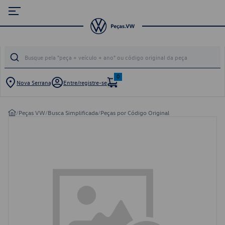
0
Nova Serrana
Entre/registre-se
/
Peças VW
/
Busca Simplificada
/
Peças por Código Original