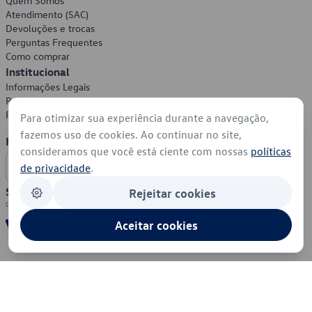
Quem Somos
Atendimento (SAC)
Devoluções e trocas
Perguntas Frequentes
Como comprar
Institucional
Informações Legais
Política de Privacidade
Política de Cookies
Para otimizar sua experiência durante a navegação,
fazemos uso de cookies. Ao continuar no site,
Formas de Pagamento
consideramos que você está ciente com nossas
políticas
de privacidade
.
Segurança
Rejeitar cookies
Aceitar cookies
© 2026 - Volkswagen do Brasil - Todos os direitos reservados