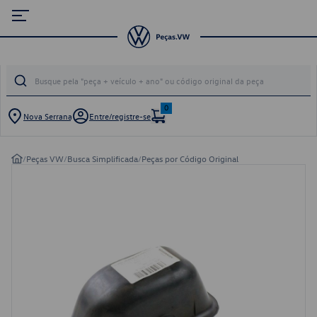
0
Nova Serrana
Entre/registre-se
/
Peças VW
/
Busca Simplificada
/
Peças por Código Original