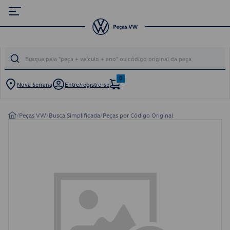
0
Nova Serrana
Entre/registre-se
/
Peças VW
/
Busca Simplificada
/
Peças por Código Original