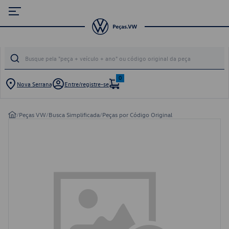
0
Nova Serrana
Entre/registre-se
/
Peças VW
/
Busca Simplificada
/
Peças por Código Original