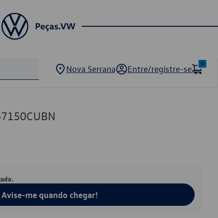
0
Nova Serrana
Entre/registre-se
867150CUBN
tado.
Avise-me quando chegar!