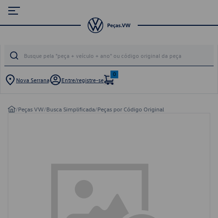
0
Nova Serrana
Entre/registre-se
/
Peças VW
/
Busca Simplificada
/
Peças por Código Original