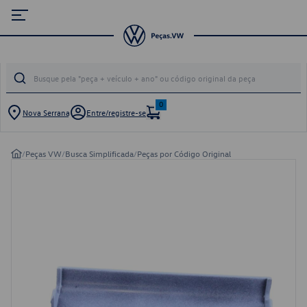
0
Nova Serrana
Entre/registre-se
/
Peças VW
/
Busca Simplificada
/
Peças por Código Original