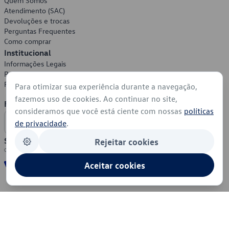
Quem Somos
Atendimento (SAC)
Devoluções e trocas
Perguntas Frequentes
Como comprar
Institucional
Informações Legais
Política de Privacidade
Política de Cookies
Para otimizar sua experiência durante a navegação,
fazemos uso de cookies. Ao continuar no site,
Formas de Pagamento
consideramos que você está ciente com nossas
políticas
de privacidade
.
Segurança
Rejeitar cookies
Aceitar cookies
© 2026 - Volkswagen do Brasil - Todos os direitos reservados