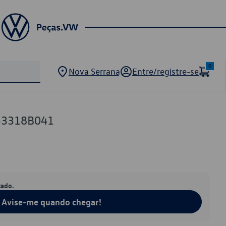
0
Nova Serrana
Entre/registre-se
53318B041
tado.
Avise-me quando chegar!