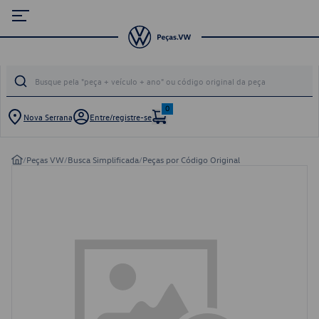
0
Nova Serrana
Entre/registre-se
/
Peças VW
/
Busca Simplificada
/
Peças por Código Original