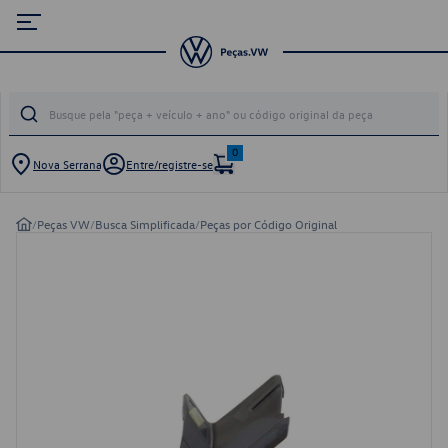
0
Nova Serrana
Entre/registre-se
/
Peças VW
/
Busca Simplificada
/
Peças por Código Original