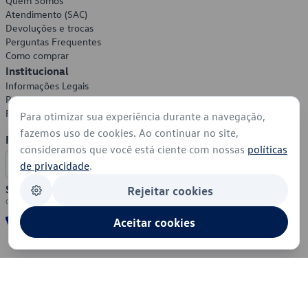
Quem Somos
Atendimento (SAC)
Devoluções e trocas
Perguntas Frequentes
Como comprar
Institucional
Informações Legais
Política de Privacidade
Política de Cookies
Para otimizar sua experiência durante a navegação,
fazemos uso de cookies. Ao continuar no site,
Formas de Pagamento
consideramos que você está ciente com nossas
políticas
de privacidade
.
Segurança
Rejeitar cookies
Aceitar cookies
© 2026 - Volkswagen do Brasil - Todos os direitos reservados