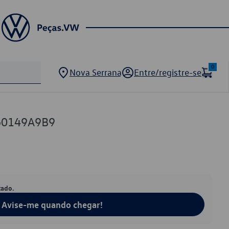
0
Nova Serrana
Entre/registre-se
60149A9B9
tado.
Avise-me quando chegar!