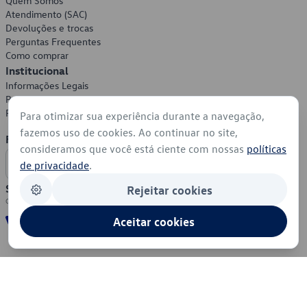
Quem Somos
Atendimento (SAC)
Devoluções e trocas
Perguntas Frequentes
Como comprar
Institucional
Informações Legais
Política de Privacidade
Política de Cookies
Para otimizar sua experiência durante a navegação,
fazemos uso de cookies. Ao continuar no site,
Formas de Pagamento
consideramos que você está ciente com nossas
políticas
de privacidade
.
Segurança
Rejeitar cookies
Aceitar cookies
© 2026 - Volkswagen do Brasil - Todos os direitos reservados