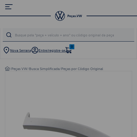
0
Nova Serrana
Entre/registre-se
/
Peças VW
/
Busca Simplificada
/
Peças por Código Original