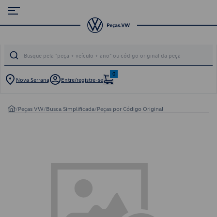
0
Nova Serrana
Entre/registre-se
/
Peças VW
/
Busca Simplificada
/
Peças por Código Original