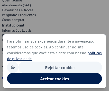
Quem Somos
Atendimento (SAC)
Devoluções e trocas
Perguntas Frequentes
Como comprar
Institucional
Informações Legais
Política de Privacidade
Política de Cookies
Para otimizar sua experiência durante a navegação,
fazemos uso de cookies. Ao continuar no site,
Formas de Pagamento
consideramos que você está ciente com nossas
políticas
de privacidade
.
Segurança
Rejeitar cookies
Aceitar cookies
© 2026 - Volkswagen do Brasil - Todos os direitos reservados