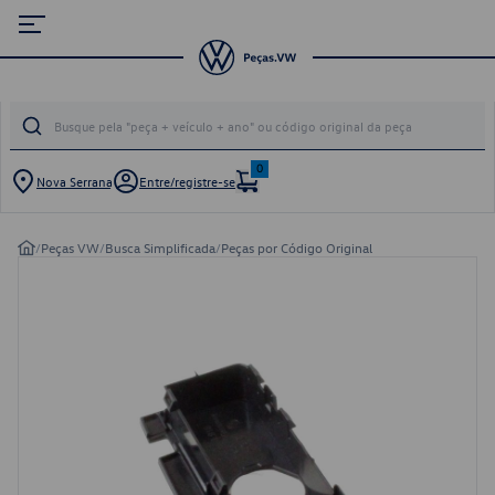
0
Nova Serrana
Entre/registre-se
/
Peças VW
/
Busca Simplificada
/
Peças por Código Original