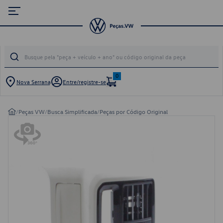
0
Nova Serrana
Entre/registre-se
/
Peças VW
/
Busca Simplificada
/
Peças por Código Original