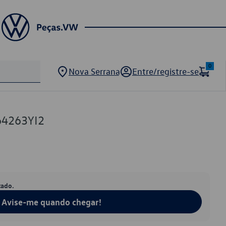
0
Nova Serrana
Entre/registre-se
64263YI2
tado.
Avise-me quando chegar!