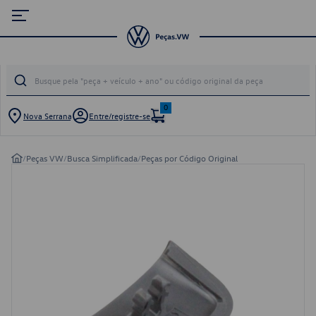
0
Nova Serrana
Entre/registre-se
/
Peças VW
/
Busca Simplificada
/
Peças por Código Original