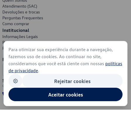
Quem Somos
Atendimento (SAC)
Devoluções e trocas
Perguntas Frequentes
Como comprar
Institucional
Informações Legais
Política de Privacidade
Política de Cookies
Para otimizar sua experiência durante a navegação,
fazemos uso de cookies. Ao continuar no site,
Formas de Pagamento
consideramos que você está ciente com nossas
políticas
de privacidade
.
Segurança
Rejeitar cookies
Aceitar cookies
© 2026 - Volkswagen do Brasil - Todos os direitos reservados