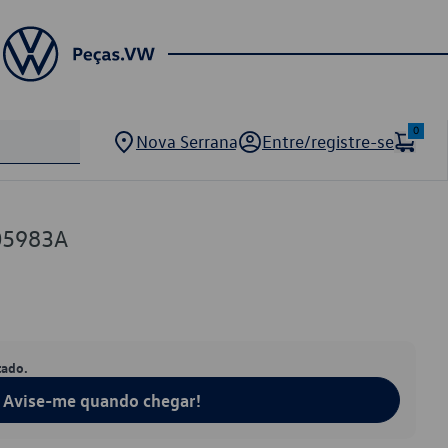
0
Nova Serrana
Entre/registre-se
05983A
tado.
Avise-me quando chegar!