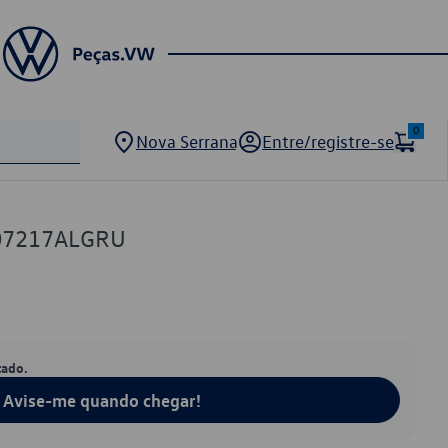
0
Nova Serrana
Entre/registre-se
807217ALGRU
tado.
Avise-me quando chegar!