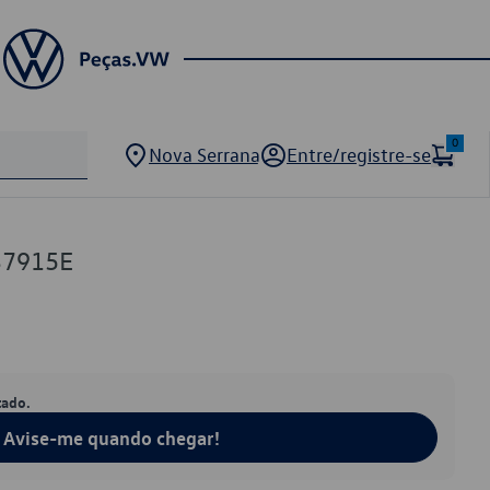
0
Nova Serrana
Entre/registre-se
37915E
tado.
Avise-me quando chegar!