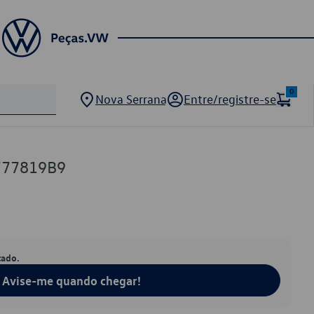
0
Nova Serrana
Entre/registre-se
777819B9
tado.
Avise-me quando chegar!