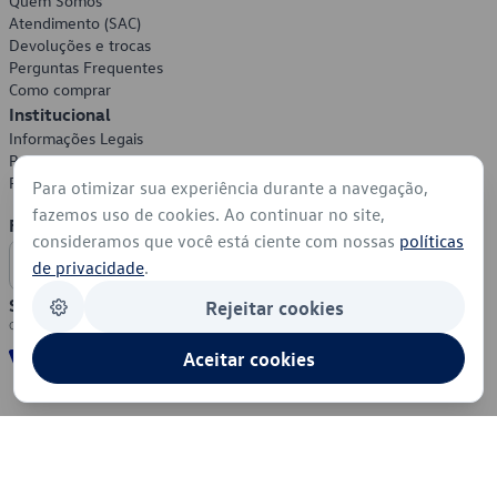
Quem Somos
Atendimento (SAC)
Devoluções e trocas
Perguntas Frequentes
Como comprar
Institucional
Informações Legais
Política de Privacidade
Política de Cookies
Para otimizar sua experiência durante a navegação,
fazemos uso de cookies. Ao continuar no site,
Formas de Pagamento
consideramos que você está ciente com nossas
políticas
de privacidade
.
Segurança
Rejeitar cookies
Aceitar cookies
© 2026 - Volkswagen do Brasil - Todos os direitos reservados