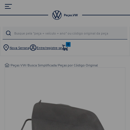
0
Nova Serrana
Entre/registre-se
/
Peças VW
/
Busca Simplificada
/
Peças por Código Original