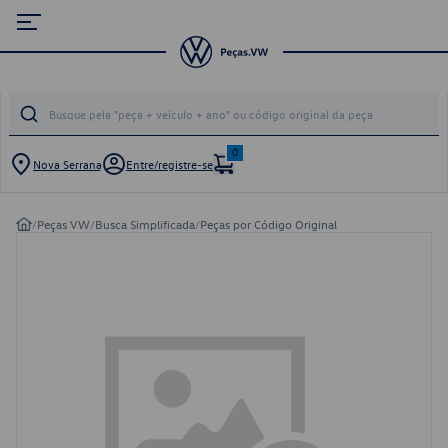
0
Nova Serrana
Entre/registre-se
/
Peças VW
/
Busca Simplificada
/
Peças por Código Original