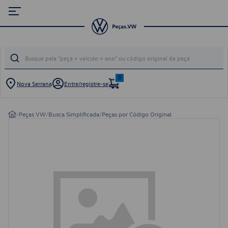
0
Nova Serrana
Entre/registre-se
/
Peças VW
/
Busca Simplificada
/
Peças por Código Original