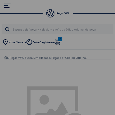
0
Nova Serrana
Entre/registre-se
/
Peças VW
/
Busca Simplificada
/
Peças por Código Original