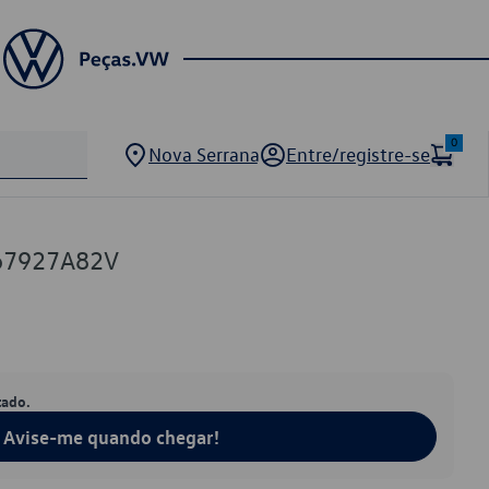
0
Nova Serrana
Entre/registre-se
67927A82V
tado.
Avise-me quando chegar!