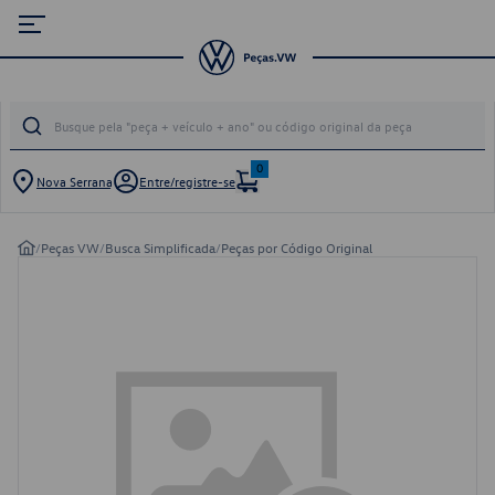
0
Nova Serrana
Entre/registre-se
/
Peças VW
/
Busca Simplificada
/
Peças por Código Original