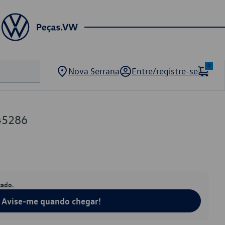
0
Nova Serrana
Entre/registre-se
45286
tado.
Avise-me quando chegar!