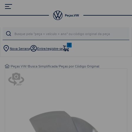
0
Nova Serrana
Entre/registre-se
/
Peças VW
/
Busca Simplificada
/
Peças por Código Original