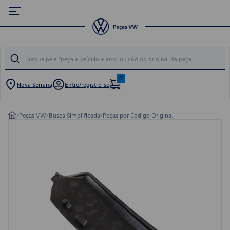
0
Nova Serrana
Entre/registre-se
/
Peças VW
/
Busca Simplificada
/
Peças por Código Original