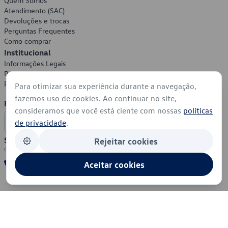
Quem Somos
Atendimento (SAC)
Devoluções e trocas
Perguntas Frequentes
Como comprar
Institucional
Informações Legais
Política de Privacidade
Política de Cookies
Para otimizar sua experiência durante a navegação,
fazemos uso de cookies. Ao continuar no site,
Formas de Pagamento
consideramos que você está ciente com nossas
políticas
de privacidade
.
Segurança
Rejeitar cookies
Aceitar cookies
© 2026 - Volkswagen do Brasil - Todos os direitos reservados